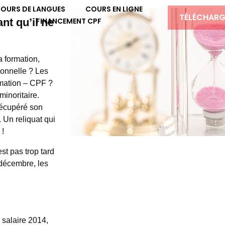
OURS DE LANGUES
COURS EN LIGNE
TÉLÉCHARG
nt qu’il ne
FINANCEMENT CPF
a formation,
sionnelle ? Les
rmation – CPF ?
minoritaire.
récupéré son
. Un reliquat qui
 !
est pas trop tard
 décembre, les
 salaire 2014,