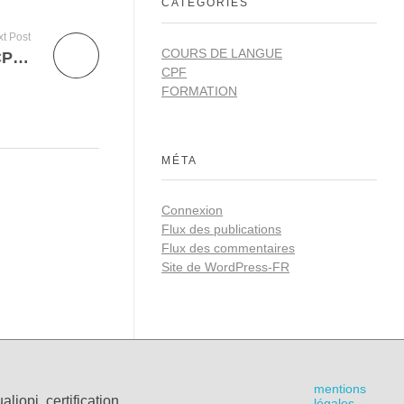
CATÉGORIES
t Post
COURS DE LANGUE
6 mois de plus pour doper votre compte CPF et votre anglais !
CPF
FORMATION
MÉTA
Connexion
Flux des publications
Flux des commentaires
Site de WordPress-FR
mentions
légales