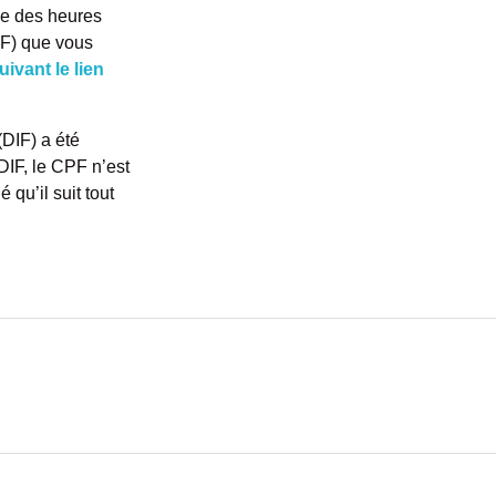
de des heures
PF) que vous
uivant le lien
(DIF) a été
DIF, le CPF n’est
 qu’il suit tout